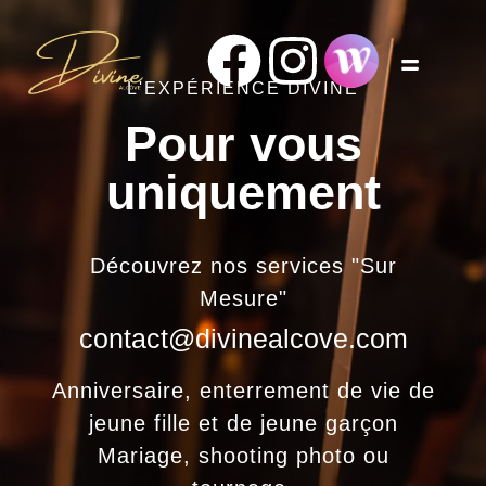
L'EXPÉRIENCE
DIVINE
Pour
vous
uniquement
Découvrez
nos
services
"Sur
Mesure"
contact@divinealcove.com
Anniversaire,
enterrement
de
vie
de
jeune
fille
et
de
jeune
garçon
Mariage,
shooting
photo
ou