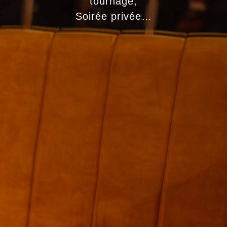
tournage,
Soirée
privée…